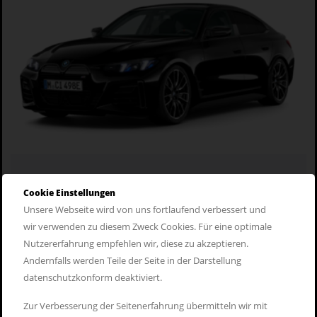
BMW i4 M60 xDrive Gran Coupé
Cookie Einstellungen
Sonderkontingent
Unsere Webseite wird von uns fortlaufend verbessert und
wir verwenden zu diesem Zweck Cookies. Für eine optimale
ab 495,- Euro
Nutzererfahrung empfehlen wir, diese zu akzeptieren.
Andernfalls werden Teile der Seite in der Darstellung
datenschutzkonform deaktiviert.
Zur Verbesserung der Seitenerfahrung übermitteln wir mit