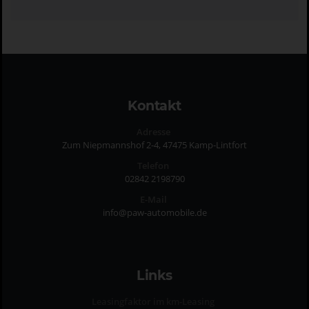
Kontakt
Adresse
Zum Niepmannshof 2-4, 47475 Kamp-Lintfort
Telefon
02842 2198790
E-Mail
info@paw-automobile.de
Links
Leasingfaktor im km-Leasing