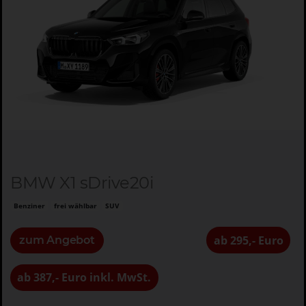
BMW X1 sDrive20i
Benziner
frei wählbar
SUV
ab 295,- Euro
zum Angebot
ab 387,- Euro inkl. MwSt.