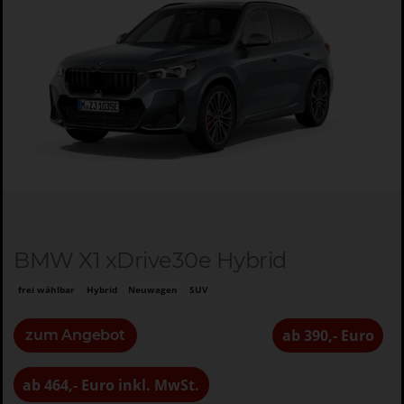
BMW X1 xDrive30e Hybrid
frei wählbar
Hybrid
Neuwagen
SUV
ab 390,- Euro
zum Angebot
ab 464,- Euro inkl. MwSt.