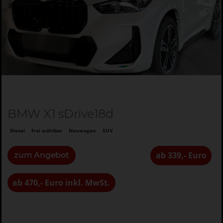
BMW X1 sDrive18d
Diesel
frei wählbar
Neuwagen
SUV
ab 339,- Euro
zum Angebot
ab 470,- Euro inkl. MwSt.