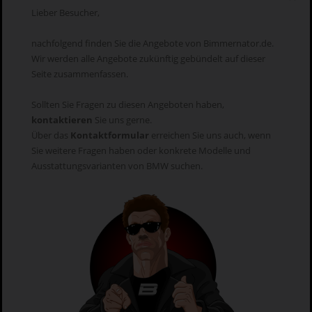
Lieber Besucher,
nachfolgend finden Sie die Angebote von Bimmernator.de.
Wir werden alle Angebote zukünftig gebündelt auf dieser
Seite zusammenfassen.
Sollten Sie Fragen zu diesen Angeboten haben,
kontaktieren
Sie uns gerne.
Über das
Kontaktformular
erreichen Sie uns auch, wenn
Sie weitere Fragen haben oder konkrete Modelle und
Ausstattungsvarianten von BMW suchen.