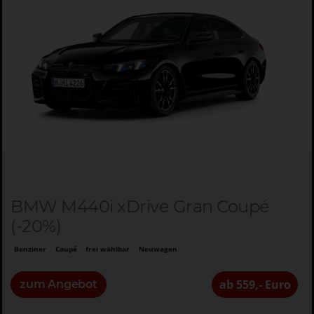
BMW M440i xDrive Gran Coupé
(-20%)
Benziner
Coupé
frei wählbar
Neuwagen
ab 559,- Euro
zum Angebot