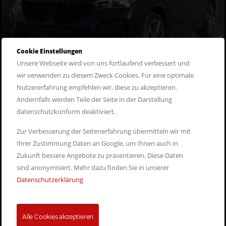
Cookie Einstellungen
Unsere Webseite wird von uns fortlaufend verbessert und
wir verwenden zu diesem Zweck Cookies. Für eine optimale
Nutzererfahrung empfehlen wir, diese zu akzeptieren.
Andernfalls werden Teile der Seite in der Darstellung
datenschutzkonform deaktiviert.
BMW X1 xDrive20d
Zur Verbesserung der Seitenerfahrung übermitteln wir mit
Ihrer Zustimmung Daten an Google, um Ihnen auch in
Diesel
frei wählbar
Neuwagen
SUV
Zukunft bessere Angebote zu präsentieren. Diese Daten
ab 390,- Euro
zum Angebot
sind anonymisiert. Mehr dazu finden Sie in unserer
Datenschutzerklärung
ab 464,- Euro inkl. MwSt.
Alle Cookies akzeptieren