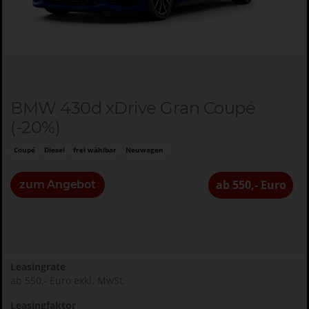
BMW 430d xDrive Gran Coupé
(-20%)
Coupé
Diesel
frei wählbar
Neuwagen
ab 550,- Euro
zum Angebot
Leasingrate
ab 550,- Euro exkl. MwSt.
Leasingfaktor