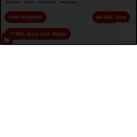
Benziner
Coupé
frei wählbar
Neuwagen
ab 500,- Euro
zum Angebot
ab 595,- Euro inkl. MwSt.
Leasingrate
ab 500,- Euro exkl. MwSt.
ab 595,- Euro inkl. MwSt.
Leasingfaktor
ab 1,05
ab 1,05
Listenpreis
ab 52.773,- Euro exkl. MwSt.
ab 62.800,- Euro inkl. MwSt.