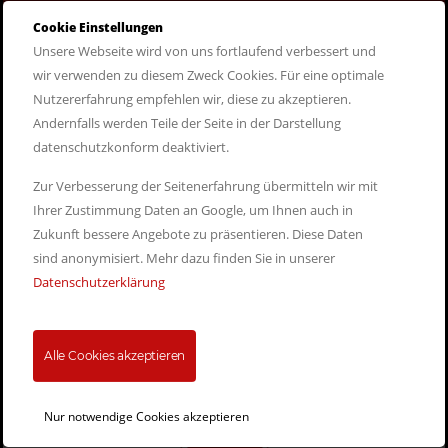
Cookie Einstellungen
Unsere Webseite wird von uns fortlaufend verbessert und
wir verwenden zu diesem Zweck Cookies. Für eine optimale
Persönliches Angebot
Nutzererfahrung empfehlen wir, diese zu akzeptieren.
erhalten
Andernfalls werden Teile der Seite in der Darstellung
Nehmen Sie jetzt unverbindlich Kontakt mit uns auf, um ein
datenschutzkonform deaktiviert.
persönliches Angebot zu erhalten.
Zur Verbesserung der Seitenerfahrung übermitteln wir mit
Ihrer Zustimmung Daten an Google, um Ihnen auch in
Zukunft bessere Angebote zu präsentieren. Diese Daten
Jetzt anfragen!
sind anonymisiert. Mehr dazu finden Sie in unserer
Datenschutzerklärung
Alle Cookies akzeptieren
Nur notwendige Cookies akzeptieren