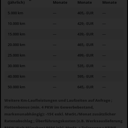
(jährlich)
Monate
Monate
Monate
5.000 km
---
405,- EUR
---
10.000 km
---
429,- EUR
---
15.000 km
---
439,- EUR
---
20.000 km
---
465,- EUR
---
25.000 km
---
499,- EUR
---
30.000 km
---
535,- EUR
---
40.000 km
---
595,- EUR
---
50.000 km
---
645,- EUR
---
Weitere Km-Laufleistungen und Laufzeiten auf Anfrage ;
Flottenbonus (min. 4 PKW im Gewerbebestand,
markenunabhängig): -15€ exkl. MwSt./Monat zusätzlicher
Ratenabschlag ; Überführungskosten (z.B. Werksauslieferung
BMW Welt München) 960€ inkl. MwSt. + Zulassung = KEINE