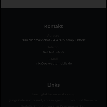
Kontakt
Adresse
Zum Niepmannshof 2-4, 47475 Kamp-Lintfort
Telefon
02842 2198790
E-Mail
info@paw-automobile.de
Links
Leasingfaktor im km-Leasing
Junge Gebrauchte und Jahreswagen für Privat und Gewerbe
Bestellerkonditionen aller Premiummarken