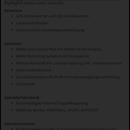
Highlights zählen unter anderem:
Exterieur
LED-Scheinwerfer und LED-Heckleuchten
Leichtmetallräder
Automatische Heckklappenbetätigung
Interieur
BMW Live Cockpit Plus mit BMW Curved Display
BMW Operating System 9 mit Navigation
Klimaautomatik mit 2-Zonenregelung inkl. Fondausströmer
Sport-Lederlenkrad
Durchladesystem 40:20:40 mit Lehnenneigungsverstellung
Lichtpaket
Antrieb/Fahrwerk
Automatikgetriebe mit Doppelkupplung
BMW My Modes: PERSONAL, SPORT, EFFICIENT
Fahrerassistenz
Parking Assistant inkl. Active Park Distance Control und