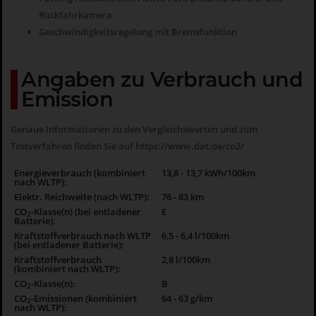
Rückfahrkamera
Geschwindigkeitsregelung mit Bremsfunktion
Angaben zu Verbrauch und
Emission
Genaue Informationen zu den Vergleichswerten und zum
Testverfahren finden Sie auf
https://www.dat.de/co2/
Energieverbrauch (kombiniert
13,8 - 13,7 kWh/100km
nach WLTP):
Elektr. Reichweite (nach WLTP):
76 - 83 km
CO
-Klasse(n) (bei entladener
E
2
Batterie):
Kraftstoffverbrauch nach WLTP
6,5 - 6,4 l/100km
(bei entladener Batterie):
Kraftstoffverbrauch
2,8 l/100km
(kombiniert nach WLTP):
CO
-Klasse(n):
B
2
CO
-Emissionen (kombiniert
64 - 63 g/km
2
nach WLTP):