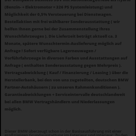
(Benzin- + Elektromotor = 326 PS Systemleistung) und
Möglichkeit der 0,5% Versteuerung bei Dienstwagen.
Bestellaktion mit frei wählbarer Sonderausstattung ( wir
helfen Ihnen gerne bei der Zusammenstellung Ihres
Wunschfahrzeuges ). Die Lieferzeit beträgt aktuell ca. 3
Monate, spätere Wunschtermin-Auslieferung möglich auf
Anfrage ! Sofort verfügbare Lagerneuwagen /
Vorführfahrzeuge in diversen Farben und Ausstattungen auf
Anfrage ( enthalten Sonderausstatung gegen Mehrpreis ).
Vertragsabwicklung ( Kauf / Finanzierung / Leasing ) über die
Herstellerbank, bei den von uns zugeteilten, deutschen BMW
Partner-Autohäusern ( zu unseren Rahmenkonditionen ).
Garantieabwicklungen + Serviceintervalle deutschlandweit
bei allen BMW Vertragshändlern und Niederlassungen
möglich.
Dieser BMW überzeugt schon in der Basisausführung mit einer
großzügigen Grundausstattung im Exterieur und Interieur. Zu den