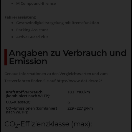
M Compound-Bremse
Fahrerassistenz
Geschwindigkeitsregelung mit Bremsfunktion
Parking Assistant
Active Guard Plus
Angaben zu Verbrauch und
Emission
Genaue Informationen zu den Vergleichswerten und zum
Testverfahren finden Sie auf
https://www.dat.de/co2/
Kraftstoffverbrauch
10,1 l/100km
(kombiniert nach WLTP):
CO
-Klasse(n):
G
2
CO
-Emissionen (kombiniert
229 - 227 g/km
2
nach WLTP):
CO
-Effizienzklasse (max):
2