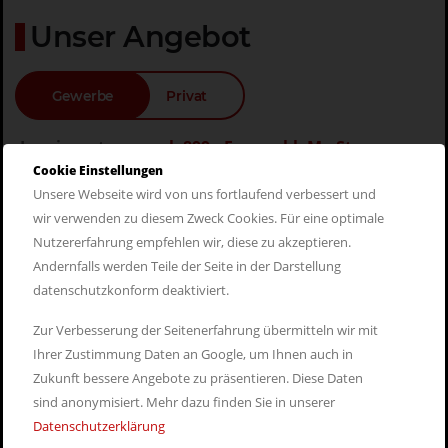
Unser Angebot
Gewerbe
Privat
Leasingrate
ab 899,- Euro exkl. MwSt.
Cookie Einstellungen
Leasingfaktor
ab 0,99
Unsere Webseite wird von uns fortlaufend verbessert und
Listenpreis
ab 92.101,- Euro exkl. MwSt.
wir verwenden zu diesem Zweck Cookies. Für eine optimale
Nutzererfahrung empfehlen wir, diese zu akzeptieren.
Leistung
530 PS (390 kW)
Andernfalls werden Teile der Seite in der Darstellung
datenschutzkonform deaktiviert.
Zur Verbesserung der Seitenerfahrung übermitteln wir mit
Ihrer Zustimmung Daten an Google, um Ihnen auch in
Persönliches Angebot
Zukunft bessere Angebote zu präsentieren. Diese Daten
erhalten
sind anonymisiert. Mehr dazu finden Sie in unserer
Datenschutzerklärung
Nehmen Sie jetzt unverbindlich Kontakt mit uns auf, um ein