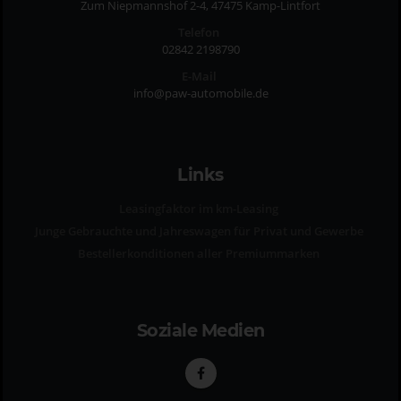
Zum Niepmannshof 2-4, 47475 Kamp-Lintfort
Telefon
02842 2198790
E-Mail
info@paw-automobile.de
Links
Leasingfaktor im km-Leasing
Junge Gebrauchte und Jahreswagen für Privat und Gewerbe
Bestellerkonditionen aller Premiummarken
Soziale Medien