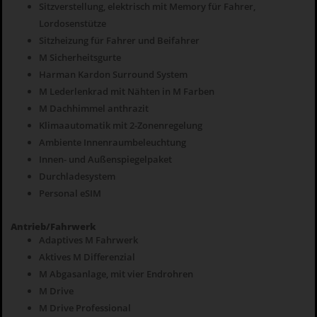
Sitzverstellung, elektrisch mit Memory für Fahrer,
Lordosenstütze
Sitzheizung für Fahrer und Beifahrer
M Sicherheitsgurte
Harman Kardon Surround System
M Lederlenkrad mit Nähten in M Farben
M Dachhimmel anthrazit
Klimaautomatik mit 2-Zonenregelung
Ambiente Innenraumbeleuchtung
Innen- und Außenspiegelpaket
Durchladesystem
Personal eSIM
Antrieb/Fahrwerk
Adaptives M Fahrwerk
Aktives M Differenzial
M Abgasanlage, mit vier Endrohren
M Drive
M Drive Professional