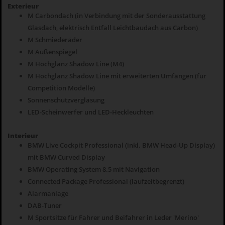
Exterieur
M Carbondach (in Verbindung mit der Sonderausstattung
Glasdach, elektrisch Entfall Leichtbaudach aus Carbon)
M Schmiederäder
M Außenspiegel
M Hochglanz Shadow Line (M4)
M Hochglanz Shadow Line mit erweiterten Umfängen (für
Competition Modelle)
Sonnenschutzverglasung
LED-Scheinwerfer und LED-Heckleuchten
Interieur
BMW Live Cockpit Professional (inkl. BMW Head-Up Display)
mit BMW Curved Display
BMW Operating System 8.5 mit Navigation
Connected Package Professional (laufzeitbegrenzt)
Alarmanlage
DAB-Tuner
M Sportsitze für Fahrer und Beifahrer in Leder 'Merino'