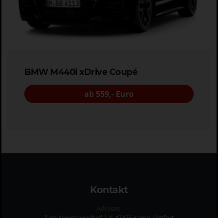
BMW M440i xDrive Coupé
ab 559,- Euro
Kontakt
Adresse
Zum Niepmannshof 2-4, 47475 Kamp-Lintfort