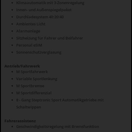
Klimaautomatik mit 3-Zonenregelung
Innen- und Außenspiegelpaket
Durchladesystem 40:20:40
Ambientes Licht
Alarmanlage
Sitzheizung für Fahrer und Beifahrer
Personal eSIM
Sonnenschutzverglasung
Antrieb/Fahrwerk
M Sportfahrwerk
Variable Sportlenkung
M Sportbremse
M Sportdifferenzial
8 - Gang Steptronic Sport Automatikgetriebe mit
Schaltwippen
Fahrerassistenz
Geschwindigkeitsregelung mit Bremsfunktion