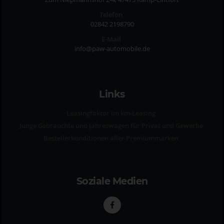
Telefon
02842 2198790
E-Mail
info@paw-automobile.de
Links
Leasingfaktor im km-Leasing
Junge Gebrauchte und Jahreswagen für Privat und Gewerbe
Bestellerkonditionen aller Premiummarken
Soziale Medien