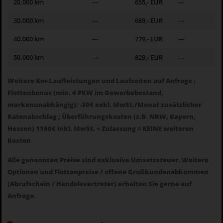
20.000 km
---
655,- EUR
---
30.000 km
---
689,- EUR
---
40.000 km
---
779,- EUR
---
50.000 km
---
829,- EUR
---
Weitere Km-Laufleistungen und Laufzeiten auf Anfrage ;
Flottenbonus (min. 4 PKW im Gewerbebestand,
markenunabhängig): -30€ exkl. MwSt./Monat zusätzlicher
Ratenabschlag ; Überführungskosten (z.B. NRW, Bayern,
Hessen) 1190€ inkl. MwSt. + Zulassung = KEINE weiteren
Kosten
Alle genannten Preise sind exklusive Umsatzsteuer. Weitere
Optionen und Flottenpreise / offene Großkundenabkommen
(Abrufschein / Handelsvertreter) erhalten Sie gerne auf
Anfrage.