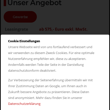
Unser Angebot
Gewerbe
Leasingrate
ab 575,- Euro exkl. MwSt.
Leasingfaktor
ab 0,89
Cookie Einstellungen
Listenpreis
ab 66.218,- Euro exkl. MwSt.
Unsere Webseite wird von uns fortlaufend verbessert und
wir verwenden zu diesem Zweck Cookies. Für eine optimale
Leistung
340 PS (250 kW)
Nutzererfahrung empfehlen wir, diese zu akzeptieren.
Andernfalls werden Teile der Seite in der Darstellung
datenschutzkonform deaktiviert.
Zur Verbesserung der Seitenerfahrung übermitteln wir mit
Persönliches Angebot
Ihrer Zustimmung Daten an Google, um Ihnen auch in
erhalten
Zukunft bessere Angebote zu präsentieren. Diese Daten
sind anonymisiert. Mehr dazu finden Sie in unserer
Nehmen Sie jetzt unverbindlich Kontakt mit uns auf, um ein
Datenschutzerklärung
persönliches Angebot zu erhalten.