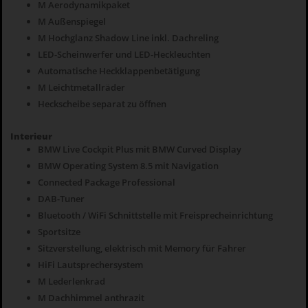
M Aerodynamikpaket
M Außenspiegel
M Hochglanz Shadow Line inkl. Dachreling
LED-Scheinwerfer und LED-Heckleuchten
Automatische Heckklappenbetätigung
M Leichtmetallräder
Heckscheibe separat zu öffnen
Interieur
BMW Live Cockpit Plus mit BMW Curved Display
BMW Operating System 8.5 mit Navigation
Connected Package Professional
DAB-Tuner
Bluetooth / WiFi Schnittstelle mit Freisprecheinrichtung
Sportsitze
Sitzverstellung, elektrisch mit Memory für Fahrer
HiFi Lautsprechersystem
M Lederlenkrad
M Dachhimmel anthrazit