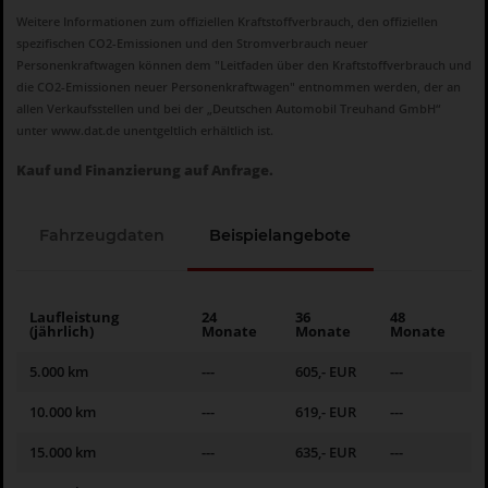
Weitere Informationen zum offiziellen Kraftstoffverbrauch, den offiziellen
spezifischen CO2-Emissionen und den Stromverbrauch neuer
Personenkraftwagen können dem "Leitfaden über den Kraftstoffverbrauch und
die CO2-Emissionen neuer Personenkraftwagen" entnommen werden, der an
allen Verkaufsstellen und bei der „Deutschen Automobil Treuhand GmbH“
unter
www.dat.de
unentgeltlich erhältlich ist.
Kauf und Finanzierung auf Anfrage.
Fahrzeugdaten
Beispielangebote
Laufleistung
24
36
48
(jährlich)
Monate
Monate
Monate
5.000 km
---
605,- EUR
---
10.000 km
---
619,- EUR
---
15.000 km
---
635,- EUR
---