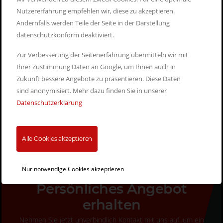
Nutzererfahrung empfehlen wir, diese zu akzeptieren.
Unser Angebot
Andernfalls werden Teile der Seite in der Darstellung
datenschutzkonform deaktiviert.
Gewerbe
Privat
Zur Verbesserung der Seitenerfahrung übermitteln wir mit
Ihrer Zustimmung Daten an Google, um Ihnen auch in
Leasingrate
ab 495,- Euro exkl. MwSt.
Zukunft bessere Angebote zu präsentieren. Diese Daten
sind anonymisiert. Mehr dazu finden Sie in unserer
Leasingfaktor
ab 0,84
Datenschutzerklärung
Listenpreis
ab 61.933,- Euro exkl. MwSt.
Leistung
601 PS (442 kW)
Alle Cookies akzeptieren
Nur notwendige Cookies akzeptieren
Persönliches Angebot
erhalten
Nehmen Sie jetzt unverbindlich Kontakt mit uns auf, um ein