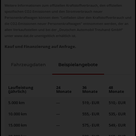
Weitere Informationen zum offiziellen Kraftstoffverbrauch, den offiziellen
spezifischen CO2-Emissionen und den Stromverbrauch neuer
Personenkraftwagen können dem "Leitfaden über den Kraftstoffverbrauch und
die CO2-Emissionen neuer Personenkraftwagen" entnommen werden, der an
allen Verkaufsstellen und bei der „Deutschen Automobil Treuhand GmbH“
unter
www.dat.de
unentgeltlich erhältlich ist.
Kauf und Finanzierung auf Anfrage.
Fahrzeugdaten
Beispielangebote
Laufleistung
24
36
48
(jährlich)
Monate
Monate
Monate
5.000 km
---
519,- EUR
510,- EUR
10.000 km
---
555,- EUR
535,- EUR
15.000 km
---
575,- EUR
549,- EUR