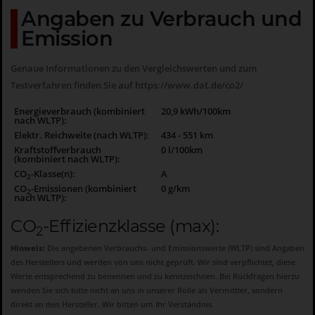
Angaben zu Verbrauch und
Emission
Genaue Informationen zu den Vergleichswerten und zum
Testverfahren finden Sie auf
https://www.dat.de/co2/
Energieverbrauch (kombiniert
20,9 kWh/100km
nach WLTP):
Elektr. Reichweite (nach WLTP):
434 - 551 km
Kraftstoffverbrauch
0 l/100km
(kombiniert nach WLTP):
CO
-Klasse(n):
A
2
CO
-Emissionen (kombiniert
0 g/km
2
nach WLTP):
CO
-Effizienzklasse (max):
2
Hinweis:
Die angebenen Verbrauchs- und Emissionswerte (WLTP) sind Angaben
des Herstellers und werden von uns nicht geprüft. Wir sind verpflichtet, diese
Werte entsprechend zu benennen und zu kennzeichnen. Bei Rückfragen hierzu
wenden Sie sich bitte nicht an uns in unserer Rolle als Vermittler, sondern
direkt an den Hersteller. Wir bitten um Ihr Verständnis.