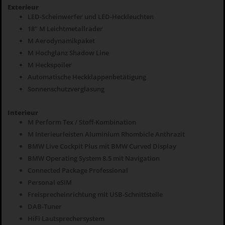
Exterieur
LED-Scheinwerfer und LED-Heckleuchten
18" M Leichtmetallräder
M Aerodynamikpaket
M Hochglanz Shadow Line
M Heckspoiler
Automatische Heckklappenbetätigung
Sonnenschutzverglasung
Interieur
M Perform Tex / Stoff-Kombination
M Interieurleisten Aluminium Rhombicle Anthrazit
BMW Live Cockpit Plus mit BMW Curved Display
BMW Operating System 8.5 mit Navigation
Connected Package Professional
Personal eSIM
Freisprecheinrichtung mit USB-Schnittstelle
DAB-Tuner
HiFi Lautsprechersystem