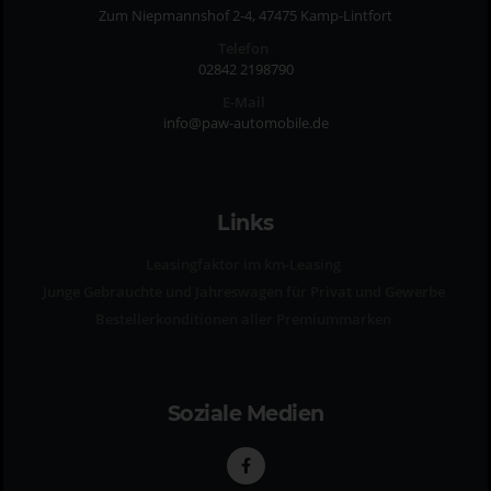
Zum Niepmannshof 2-4, 47475 Kamp-Lintfort
Telefon
02842 2198790
E-Mail
info@paw-automobile.de
Links
Leasingfaktor im km-Leasing
Junge Gebrauchte und Jahreswagen für Privat und Gewerbe
Bestellerkonditionen aller Premiummarken
Soziale Medien