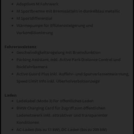
Adaptives M Fahrwerk
M Sportbremse mit Bremssätteln in dunkelblau metallic
M Sportdifferenzial
Wärmepumpe für Effizienzsteigerung und
Vorkonditionierung
Fahrerassistenz
Geschwindigkeitsregelung mit Bremsfunktion
Parking Assistant, inkl. Active Park Distance Control und
Rückfahrkamera
Active Guard Plus inkl. Auffahr- und Spurverlassenswarnung,
Speed Limit Info inkl. Überholverbotsanzeige
Laden
Ladekabel (Mode 3) für öffentliches Laden
BMW Charging Card für Zugriff zum öffentlichen
Ladenetzwerk inkl. attraktiver und transparenter
Konditionen
AC-Laden (bis zu 11 kW), DC-Laden (bis zu 205 kW)