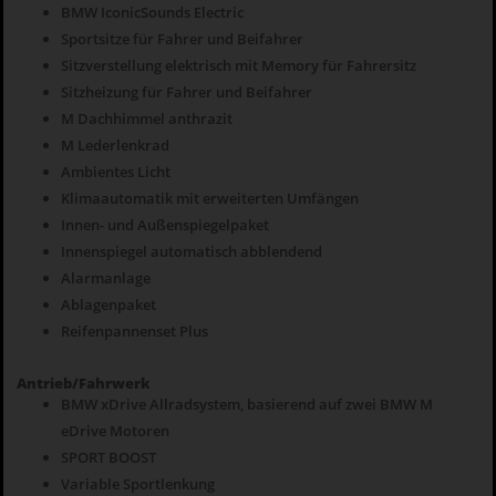
BMW IconicSounds Electric
Sportsitze für Fahrer und Beifahrer
Sitzverstellung elektrisch mit Memory für Fahrersitz
Sitzheizung für Fahrer und Beifahrer
M Dachhimmel anthrazit
M Lederlenkrad
Ambientes Licht
Klimaautomatik mit erweiterten Umfängen
Innen- und Außenspiegelpaket
Innenspiegel automatisch abblendend
Alarmanlage
Ablagenpaket
Reifenpannenset Plus
Antrieb/Fahrwerk
BMW xDrive Allradsystem, basierend auf zwei BMW M
eDrive Motoren
SPORT BOOST
Variable Sportlenkung