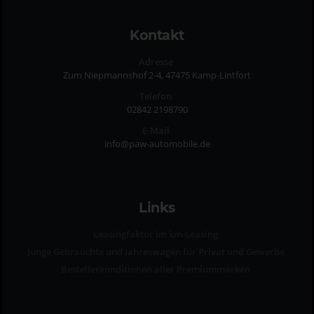
Kontakt
Adresse
Zum Niepmannshof 2-4, 47475 Kamp-Lintfort
Telefon
02842 2198790
E-Mail
info@paw-automobile.de
Links
Leasingfaktor im km-Leasing
Junge Gebrauchte und Jahreswagen für Privat und Gewerbe
Bestellerkonditionen aller Premiummarken