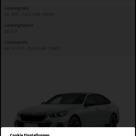
Leasingrate
ab 499,- Euro exkl. MwSt.
Leasingfaktor
ab 0,9
Listenpreis
ab 57.731,- Euro exkl. MwSt.
Cookie Einstellungen