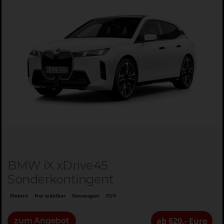
BMW iX xDrive45
Sonderkontingent
Elektro
frei wählbar
Neuwagen
SUV
ab 620,- Euro
zum Angebot