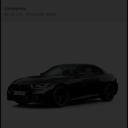
Listenpreis
ab 56.218,- Euro exkl. MwSt.