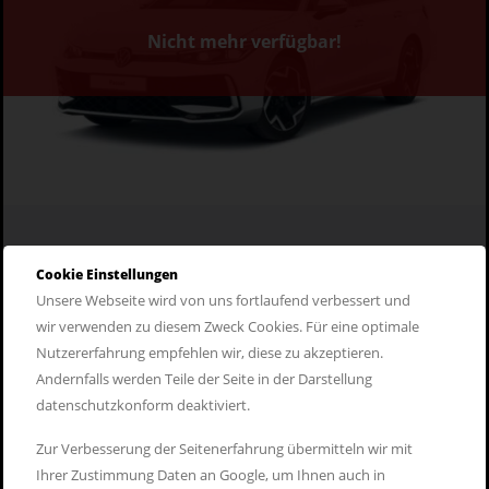
Nicht mehr verfügbar!
Cookie Einstellungen
VW Passat R-Line 2,0 TDI SCR 7-
Unsere Webseite wird von uns fortlaufend verbessert und
Gang DSG
wir verwenden zu diesem Zweck Cookies. Für eine optimale
Nutzererfahrung empfehlen wir, diese zu akzeptieren.
Diesel
frei wählbar
Kombi
Neuwagen
Andernfalls werden Teile der Seite in der Darstellung
datenschutzkonform deaktiviert.
ab 325,- Euro
zum Angebot
Zur Verbesserung der Seitenerfahrung übermitteln wir mit
Wunschfahrzeug anfragen
Ihrer Zustimmung Daten an Google, um Ihnen auch in