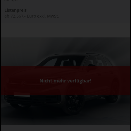
Listenpreis
ab 72.567,- Euro exkl. MwSt.
Nicht mehr verfügbar!