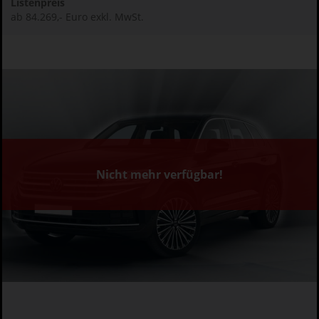
Listenpreis
ab 84.269,- Euro exkl. MwSt.
Nicht mehr verfügbar!