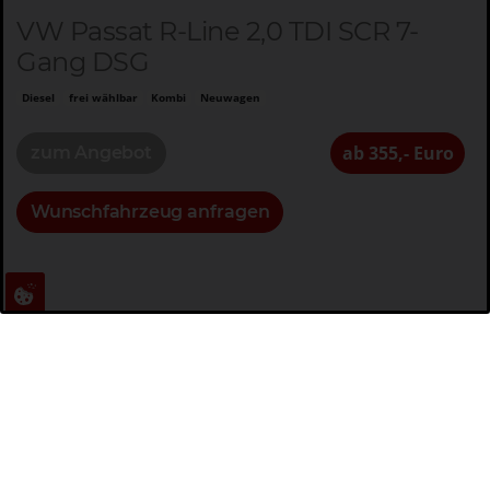
VW Passat R-Line 2,0 TDI SCR 7-
Gang DSG
Diesel
frei wählbar
Kombi
Neuwagen
ab 355,- Euro
zum Angebot
Wunschfahrzeug anfragen
Leasingrate
ab 355,- Euro exkl. MwSt.
Leasingfaktor
ab 0,69
Listenpreis
ab 51.185,- Euro exkl. MwSt.