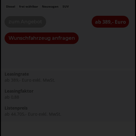
Diesel
frei wählbar
Neuwagen
SUV
ab 389,- Euro
zum Angebot
Wunschfahrzeug anfragen
Leasingrate
ab 389,- Euro exkl. MwSt.
Leasingfaktor
ab 0,88
Listenpreis
ab 44.705,- Euro exkl. MwSt.