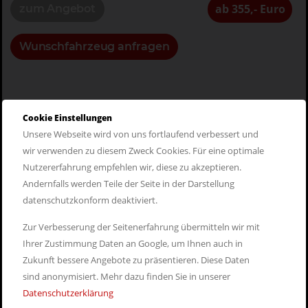
ab 355,- Euro
zum Angebot
Wunschfahrzeug anfragen
Cookie Einstellungen
Leasingrate
Unsere Webseite wird von uns fortlaufend verbessert und
ab 355,- Euro exkl. MwSt.
wir verwenden zu diesem Zweck Cookies. Für eine optimale
Leasingfaktor
Nutzererfahrung empfehlen wir, diese zu akzeptieren.
ab 0,87
Andernfalls werden Teile der Seite in der Darstellung
datenschutzkonform deaktiviert.
Listenpreis
ab 43.361,- Euro exkl. MwSt.
Zur Verbesserung der Seitenerfahrung übermitteln wir mit
Ihrer Zustimmung Daten an Google, um Ihnen auch in
Zukunft bessere Angebote zu präsentieren. Diese Daten
sind anonymisiert. Mehr dazu finden Sie in unserer
Datenschutzerklärung