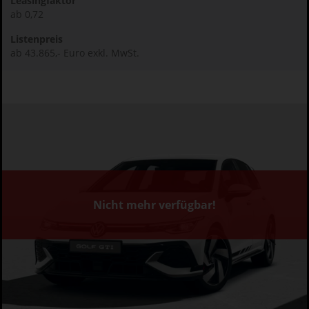
Leasingfaktor
ab 0,72
Listenpreis
ab 43.865,- Euro exkl. MwSt.
Nicht mehr verfügbar!